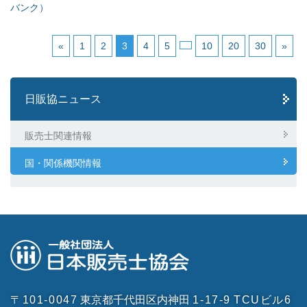
バンク）
«
1
2
3
4
5
10
20
30
»
日販協ニュース
販売士関連情報
国・関係機関情報
〒101-0047
東京都千代田区内神田
1-17-9
TCUビル6