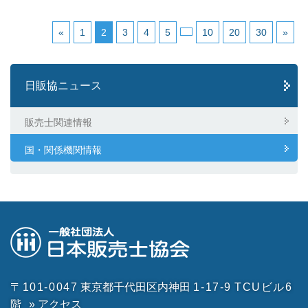
«
1
2
3
4
5
10
20
30
»
日販協ニュース
販売士関連情報
国・関係機関情報
〒101-0047
東京都千代田区内神田
1-17-9
TCUビル6
階
» アクセス