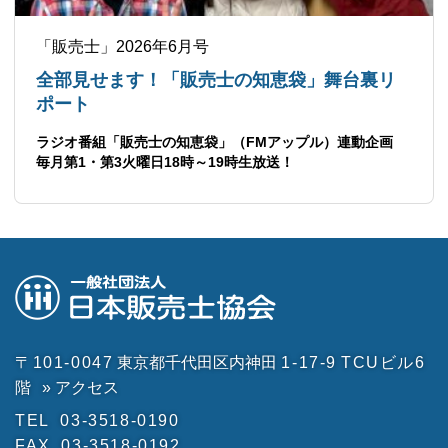
「販売士」2026年6月号
全部見せます！「販売士の知恵袋」舞台裏リ
ポート
ラジオ番組「販売士の知恵袋」（FMアップル）連動企画
毎月第1・第3火曜日18時～19時生放送！
〒101-0047
東京都千代田区内神田
1-17-9
TCUビル6
階
» アクセス
TEL
03-3518-0190
FAX
03-3518-0192