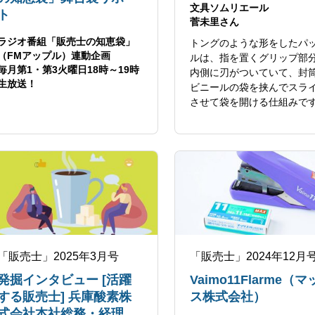
文具ソムリエール
ト
菅未里さん
ラジオ番組「販売士の知恵袋」
トングのような形をしたパ
（FMアップル）連動企画
ルは、指を置くグリップ部
毎月第1・第3火曜日18時～19時
内側に刃がついていて、封
生放送！
ビニールの袋を挟んでスラ
させて袋を開ける仕組みで
「販売士」2025年3月号
「販売士」2024年12月
発掘インタビュー [活躍
Vaimo11Flarme（
する販売士] 兵庫酸素株
ス株式会社）
式会社本社総務・経理