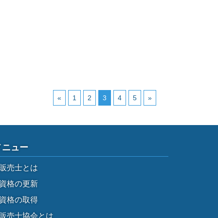
«
1
2
3
4
5
»
メニュー
販売士とは
資格の更新
資格の取得
販売士協会とは