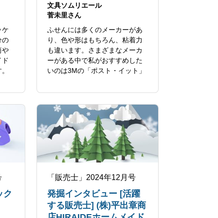
文具ソムリエール
菅未里さん
ッケ
ふせんには多くのメーカーがあ
分の
り、色や形はもちろん、粘着力
筒や
も違います。さまざまなメーカ
イド
ーがある中で私がおすすめした
す。
いのは3Mの「ポスト・イット」
です。
号
「販売士」2024年12月号
マック
発掘インタビュー [活躍
する販売士] (株)平出章商
店HIRAIDEホームメイド