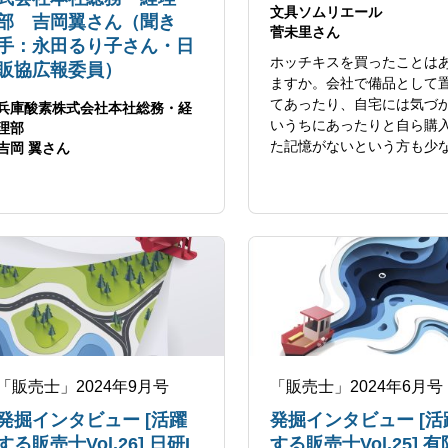
文具ソムリエール
部 吉岡翼さん（聞き
菅未里さん
手：永田るり子さん・日
ホッチキスを買ったことは
販協広報委員）
ますか。会社で備品として
てあったり、自宅には気づ
兵庫酸素株式会社本社総務・経
いうちにあったりと自ら購
理部
た記憶がないという方も少
吉岡 翼さん
ありません。
「販売士」2024年9月号
「販売士」2024年6月号
発掘インタビュー [活躍
発掘インタビュー [活
する販売士Vol.26] 日研I
する販売士Vol.25] 