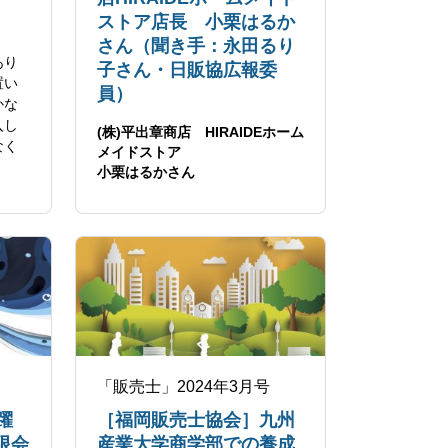
ストア店長 小栗はるか
さん（聞き手：永田るり
あり
子さん・日販協広報委
置い
員）
かな
入し
(株)平出章商店 HIRAIDEホーム
なく
メイドストア
小栗はるかさん
「販売士」2024年3月号
躍
［福岡販売士協会］九州
有限会
産業大学商学部での養成