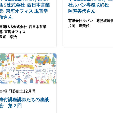
＆S株式会社 西日本営業
社ルパン専務取締役
部 東海オフィス 玉置幸
岡寿美代さん
治さん
有限会社ルパン 専務取締
片岡 寿美代
日研I＆S株式会社 西日本営業
部 東海オフィス
玉置 幸治
会報「販売士12月号
寄付講座講師たちの座談
会 第２回