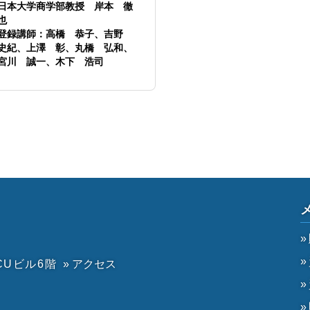
日本大学商学部教授 岸本 徹
也
登録講師：高橋 恭子、吉野
史紀、上澤 彰、丸橋 弘和、
宮川 誠一、木下 浩司
CUビル6階
» アクセス