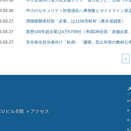
6.03.30
中小企業向け省力化支援サイト「省力化ナビ」公開（中
6.03.30
中小のセキュリティ対策強化へ事例集とガイドライン策定
6.03.27
買物困難者対策「必要」は1106市町村（農水省調査）
6.03.27
業歴100年超企業は4万6708社（帝国DB全国「老舗企業
6.03.27
安全衛生担当者向け「転倒」「腰痛」防止対策の教材公
«
CUビル6階
» アクセス