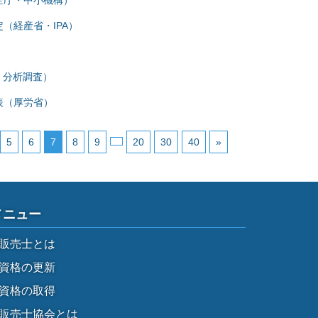
企庁・中小機構）
（経産省・IPA）
」分析調査）
表（厚労省）
5
6
7
8
9
20
30
40
»
メニュー
販売士とは
資格の更新
資格の取得
販売士協会とは