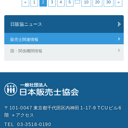
«
1
2
3
4
5
10
20
30
»
日販協ニュース
販売士関連情報
国・関係機関情報
〒101-0047
東京都千代田区内神田
1-17-9
TCUビル6
階
» アクセス
TEL
03-3518-0190