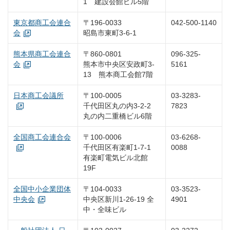
1 建設会館ビル5階
東京都商工会連合
〒196-0033
042-500-1140
会
昭島市東町3-6-1
熊本県商工会連合
〒860-0801
096-325-
会
熊本市中央区安政町3-
5161
13 熊本商工会館7階
日本商工会議所
〒100-0005
03-3283-
千代田区丸の内3-2-2
7823
丸の内二重橋ビル6階
全国商工会連合会
〒100-0006
03-6268-
千代田区有楽町1-7-1
0088
有楽町電気ビル北館
19F
全国中小企業団体
〒104-0033
03-3523-
中央会
中央区新川1-26-19 全
4901
中・全味ビル