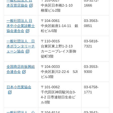
一般社団法人 日
〒103-0027
03-3272-
本百貨店協会
中央区日本橋2-1-10
1666
柳屋ビル2階
一般社団法人 日
〒104-0061
03-3563-
本中小企業診断士
中央区銀座1-14-11 銀
0851
協会連合会
松ビル5階
一般社団法人 日
〒110-0015
03-5818-
本ボランタリーチ
台東区東上野1-2-13
7321
ェーン協会
カーニープレイス新御
徒町3階
全国商店街振興組
〒104-0033
03-3553-
合連合会
中央区新川2-22-6 SJI
9300
ビル3階
日本小売業協会
〒101-0062
03-6758-
千代田区神田駿河台3-
1771
4-2 日専連朝日生命ビ
ル3階
一般社団法人 公
〒104-8114
03-3542-