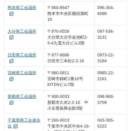
熊本商工会議所
〒860-8547
096-354-
熊本市中央区横紺屋町
6688
10
大分商工会議所
〒870-0026
097-536-
大分県大分市金池町2-
3131
3-4九電大分ビル2階
日田商工会議所
〒877-8686
0973-22-
日田市三本松2-2-16
3184
宮崎商工会議所
〒880-0811
0985-22-
宮崎市錦町1番10号
2161
KITENビル7階
那覇商工会議所
〒900-0033
098-868-
那覇市久米2-2-10 中
3758
小企業振興会館3階
千葉県商工会連合
〒260-0013
043-305-
会
千葉市中央区中央4-16-
5222