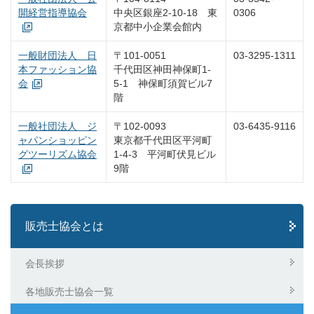
開経営指導協会
中央区銀座2-10-18 東
0306
京都中小企業会館内
一般財団法人 日
〒101-0051
03-3295-1311
本ファッション協
千代田区神田神保町1-
会
5-1 神保町須賀ビル7
階
一般社団法人 ジ
〒102-0093
03-6435-9116
ャパンショッピン
東京都千代田区平河町
グツーリズム協会
1-4-3 平河町伏見ビル
9階
販売士協会とは
会長挨拶
各地販売士協会一覧