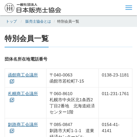
Tog
nav
トップ
販売士協会とは
特別会員一覧
特別会員一覧
団体名
所在地
電話番号
函館商工会議所
〒040-0063
0138-23-1181
函館市若松町7-15
札幌商工会議所
〒060-8610
011-231-1761
札幌市中央区北1条西2
丁目2番地 北海道経済
センター1階
釧路商工会議所
〒085-0847
0154-41-
釧路市大町1-1-1 道東
4141
経済センタービル