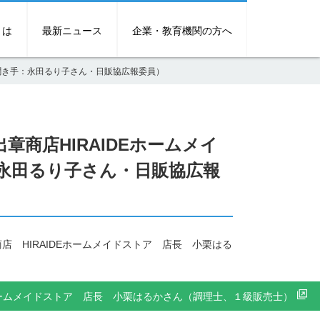
とは
最新ニュース
企業・教育機関の方へ
ん（聞き手：永田るり子さん・日販協広報委員）
出章商店HIRAIDEホームメイ
永田るり子さん・日販協広報
出章商店 HIRAIDEホームメイドストア 店長 小栗はる
IDEホームメイドストア 店長 小栗はるかさん（調理士、１級販売士）