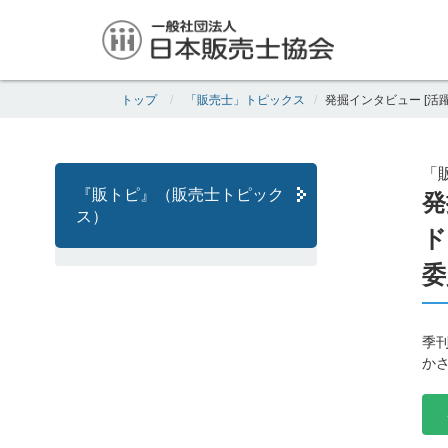
トップ
「販売士」トピックス
発掘インタビュー [活
「販
『販トピ』（販売士トピック
発
ス）
ド
委
季
か