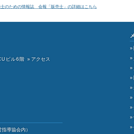
売士のための情報誌 会報「販売士」の詳細はこちら
CUビル6階
» アクセス
）
営指導協会内）