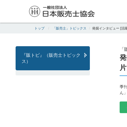
トップ
「販売士」トピックス
発掘インタビュー [活
「
『販トピ』（販売士トピック
発
ス）
片
季
ん