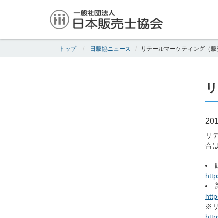
トップ
日販協ニュース
リテールマーケティング（販
リ
201
リ
合
htt
htt
※
htt