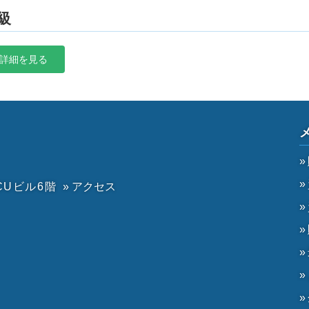
級
詳細を見る
CUビル6階
» アクセス
）