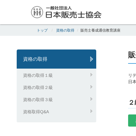
トップ
資格の取得
販売士養成通信教育講座
販
資格の取得
資格の取得１級
リ
日
資格の取得２級
資格の取得３級
２
資格取得Q&A