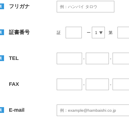
フリガナ
須
証書番号
証
第
須
ー
TEL
須
-
-
FAX
-
-
E-mail
須