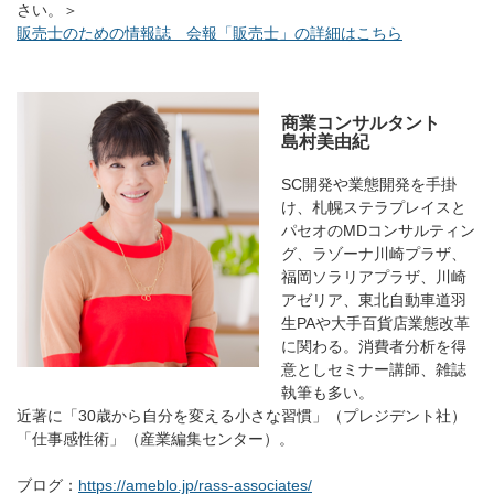
さい。＞
販売士のための情報誌 会報「販売士」の詳細はこちら
商業コンサルタント
島村美由紀
SC開発や業態開発を手掛
け、札幌ステラプレイスと
パセオのMDコンサルティン
グ、ラゾーナ川崎プラザ、
福岡ソラリアプラザ、川崎
アゼリア、東北自動車道羽
生PAや大手百貨店業態改革
に関わる。消費者分析を得
意としセミナー講師、雑誌
執筆も多い。
近著に「30歳から自分を変える小さな習慣」（プレジデント社）
「仕事感性術」（産業編集センター）。
ブログ：
https://ameblo.jp/rass-associates/