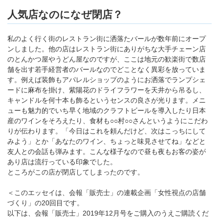
人気店なのになぜ閉店？
私のよく行く街のレストラン街に洒落たバールが数年前にオープ
ンしました。他の店はレストラン街にありがちな大手チェーン店
のとんかつ屋やうどん屋なのですが、ここは地元の歓楽街で数店
舗を出す若手経営者のバールなのでどことなく異彩を放っていま
す。例えば装飾もアパレルショップのようにお洒落でランプシェ
ードに麻布を掛け、紫陽花のドライフラワーを天井から吊るし、
キャンドルを何十本も飾るというセンスの良さが光ります。メニ
ューも魅力的でいち早く地域のクラフトビールを導入したり日本
産のワインをそろえたり、食材も○○村○○さんというようにこだわ
りが伝わります。「今日はこれを頼んだけど、次はこっちにして
みよう」とか「あなたのワイン、ちょっと味見させてね」などと
友人との会話も弾みます。こんな様子なので昼も夜もお客の姿が
あり店は流行っている印象でした。
ところがこの店が閉店してしまったのです。
＜このエッセイは、会報「販売士」の連載企画「女性視点の店舗
づくり」の20回目です。
以下は、会報「販売士」2019年12月号をご購入のうえご購読くだ