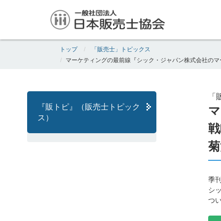
トップ
「販売士」トピックス
マーケティングの最前線『シック・ジャパン株式会社のマ
「
『販トピ』（販売士トピック
マ
ス）
戦
菊
季
シ
つ