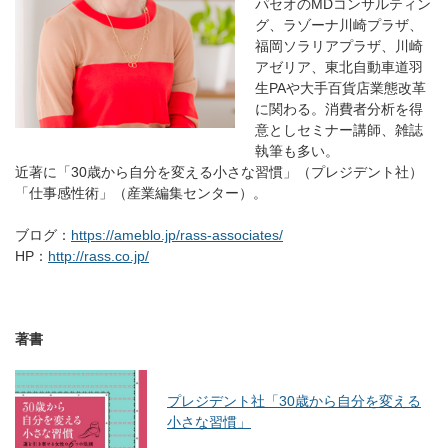
パセオのMDコンサルティン
グ、ラゾーナ川崎プラザ、
福岡ソラリアプラザ、川崎
アゼリア、東北自動車道羽
生PAや大手百貨店業態改革
に関わる。消費者分析を得
意としセミナー講師、雑誌
執筆も多い。
近著に「30歳から自分を変える小さな習慣」（プレジデント社）
「仕事感性術」（産業編集センター）。
ブログ：
https://ameblo.jp/rass-associates/
HP：
http://rass.co.jp/
著書
プレジデント社「30歳から自分を変える
小さな習慣」