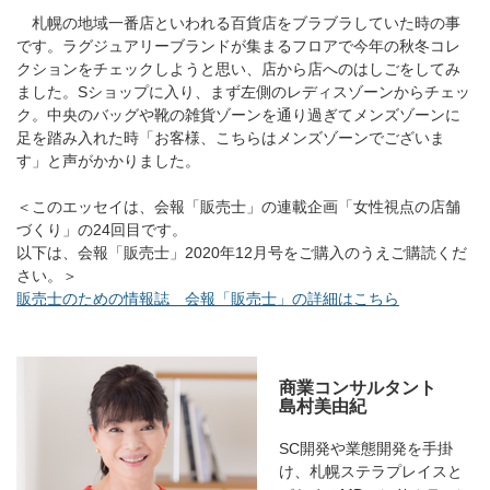
札幌の地域一番店といわれる百貨店をブラブラしていた時の事
です。ラグジュアリーブランドが集まるフロアで今年の秋冬コレ
クションをチェックしようと思い、店から店へのはしごをしてみ
ました。Sショップに入り、まず左側のレディスゾーンからチェッ
ク。中央のバッグや靴の雑貨ゾーンを通り過ぎてメンズゾーンに
足を踏み入れた時「お客様、こちらはメンズゾーンでございま
す」と声がかかりました。
＜このエッセイは、会報「販売士」の連載企画「女性視点の店舗
づくり」の24回目です。
以下は、会報「販売士」2020年12月号をご購入のうえご購読くだ
さい。＞
販売士のための情報誌 会報「販売士」の詳細はこちら
商業コンサルタント
島村美由紀
SC開発や業態開発を手掛
け、札幌ステラプレイスと