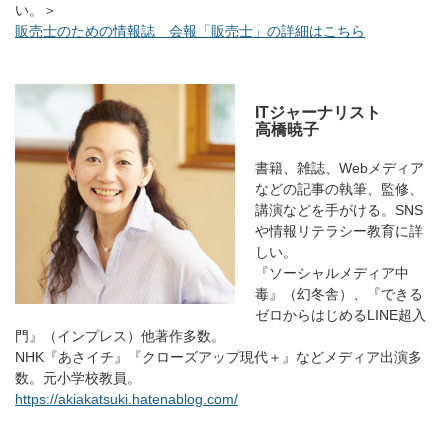
い。＞
販売士のための情報誌 会報「販売士」の詳細はこちら
ITジャーナリスト
高橋暁子
書籍、雑誌、Webメディア
などの記事の執筆、監修、
講演などを手がける。SNS
や情報リテラシー教育に詳
しい。
『ソーシャルメディア中
毒』（幻冬舎）、『できる
ゼロからはじめるLINE超入
門』（インプレス）他著作多数。
NHK『あさイチ』『クローズアップ現代＋』などメディア出演多
数。元小学校教員。
https://akiakatsuki.hatenablog.com/