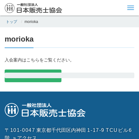
Tog
nav
トップ
morioka
morioka
入会案内はこちらをご覧ください。
入会案内はこちら
〒101-0047
東京都千代田区内神田
1-17-9
TCUビル6
階
» アクセス