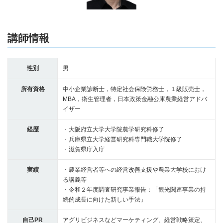
講師情報
性別
男
所有資格
中小企業診断士，特定社会保険労務士，１級販売士，
MBA，衛生管理者，日本政策金融公庫農業経営アドバ
イザー
経歴
・大阪府立大学大学院農学研究科修了
・兵庫県立大学経営研究科専門職大学院修了
・滋賀県庁入庁
実績
・農業経営者等への経営改善支援や農業大学校におけ
る講義等
・令和２年度調査研究事業報告：「観光関連事業の持
続的成長に向けた新しい手法」
自己PR
アグリビジネスなどマーケティング、経営戦略策定、