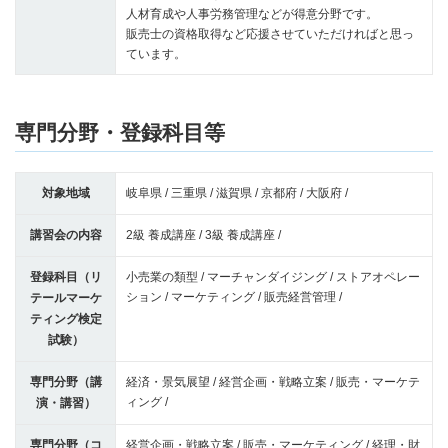
人材育成や人事労務管理などが得意分野です。
販売士の資格取得など応援させていただければと思っ
ています。
専門分野・登録科目等
対象地域
岐阜県 / 三重県 / 滋賀県 / 京都府 / 大阪府 /
講習会の内容
2級 養成講座 / 3級 養成講座 /
登録科目（リ
小売業の類型 / マーチャンダイジング / ストアオペレー
ション / マーケティング / 販売経営管理 /
テールマーケ
ティング検定
試験）
専門分野（講
経済・景気展望 / 経営企画・戦略立案 / 販売・マーケテ
ィング /
演・講習）
専門分野（コ
経営企画・戦略立案 / 販売・マーケティング / 経理・財