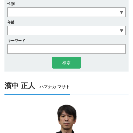
性別
年齢
キーワード
濱中 正人
ハマナカ マサト