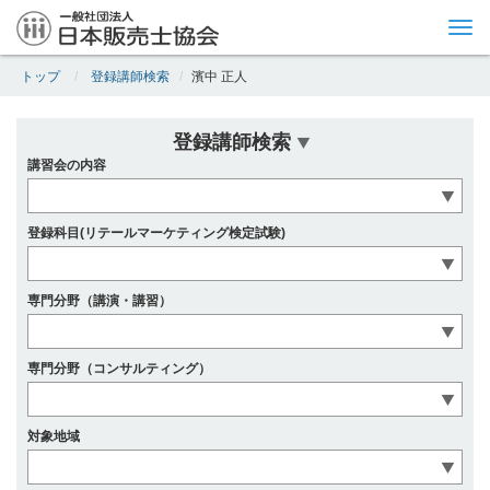
Tog
nav
トップ
登録講師検索
濱中 正人
登録講師検索
講習会の内容
登録科目(リテールマーケティング検定試験)
専門分野（講演・講習）
専門分野（コンサルティング）
対象地域