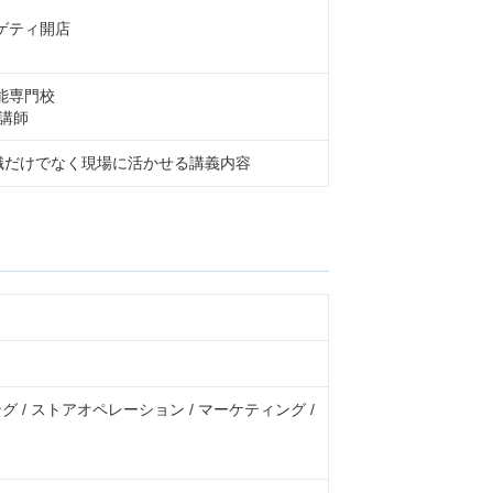
ゲティ開店
技能専門校
講師
識だけでなく現場に活かせる講義内容
 / ストアオペレーション / マーケティング /