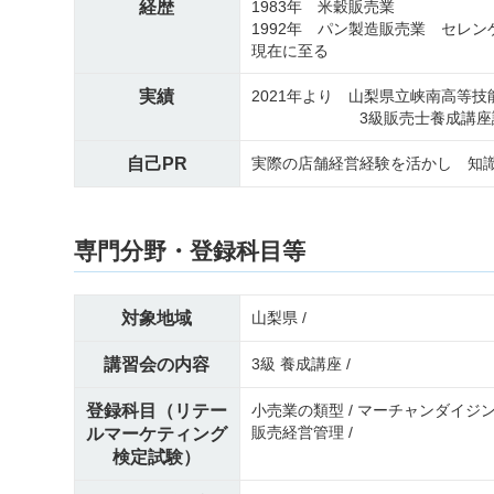
経歴
1983年 米穀販売業
1992年 パン製造販売業 セレン
現在に至る
実績
2021年より 山梨県立峡南高等
3級販売士養成講座
自己PR
実際の店舗経営経験を活かし 知
専門分野・登録科目等
対象地域
山梨県 /
講習会の内容
3級 養成講座 /
登録科目（リテー
小売業の類型 / マーチャンダイジング
販売経営管理 /
ルマーケティング
検定試験）