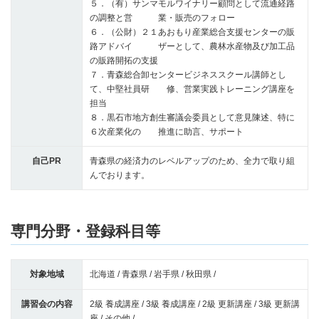
５．（有）サンマモルワイナリー顧問として流通経路
の調整と営 業・販売のフォロー
６．（公財）２１あおもり産業総合支援センターの販
路アドバイ ザーとして、農林水産物及び加工品
の販路開拓の支援
７．青森総合卸センタービジネススクール講師とし
て、中堅社員研 修、営業実践トレーニング講座を
担当
８．黒石市地方創生審議会委員として意見陳述、特に
６次産業化の 推進に助言、サポート
自己PR
青森県の経済力のレベルアップのため、全力で取り組
んでおります。
専門分野・登録科目等
対象地域
北海道 / 青森県 / 岩手県 / 秋田県 /
講習会の内容
2級 養成講座 / 3級 養成講座 / 2級 更新講座 / 3級 更新講
座 / その他 /