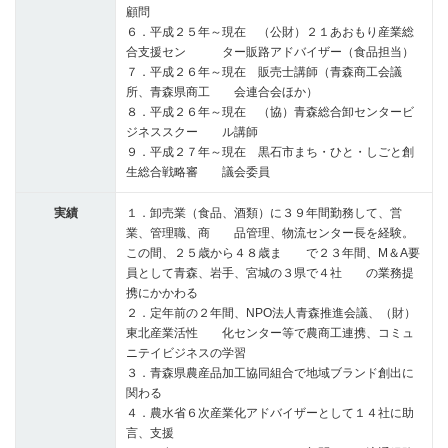
顧問
６．平成２５年～現在 （公財）２１あおもり産業総
合支援セン ター販路アドバイザー（食品担当）
７．平成２６年～現在 販売士講師（青森商工会議
所、青森県商工 会連合会ほか）
８．平成２６年～現在 （協）青森総合卸センタービ
ジネススクー ル講師
９．平成２７年～現在 黒石市まち・ひと・しごと創
生総合戦略審 議会委員
実績
１．卸売業（食品、酒類）に３９年間勤務して、営
業、管理職、商 品管理、物流センター長を経験。
この間、２５歳から４８歳ま で２３年間、M＆A要
員として青森、岩手、宮城の３県で４社 の業務提
携にかかわる
２．定年前の２年間、NPO法人青森推進会議、（財）
東北産業活性 化センター等で農商工連携、コミュ
ニテイビジネスの学習
３．青森県農産品加工協同組合で地域ブランド創出に
関わる
４．農水省６次産業化アドバイザーとして１４社に助
言、支援