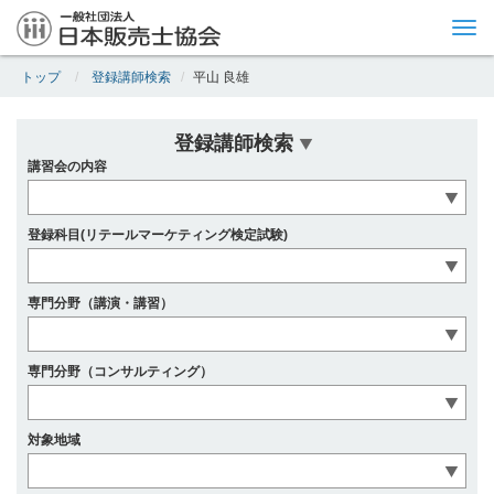
Tog
nav
トップ
登録講師検索
平山 良雄
登録講師検索
講習会の内容
登録科目(リテールマーケティング検定試験)
専門分野（講演・講習）
専門分野（コンサルティング）
対象地域