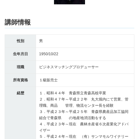
講師情報
性別
男
生年月日
1950/10/22
現職
ビジネスマッチングプロデューサー
所有資格
１級販売士
経歴
１．昭和４４年 青森県立青森高校卒業
２．昭和４７年～平成２２年 丸大堀内にて営業、管
理職、商品 管理、物流センター長を経験
３．平成２３年～平成２５年 青森県農産品加工協同
組合で青森県 の地産地消活動をする
４．平成２３年～現在 農林水産省６次産業化アドバ
イザー
５．平成２４年～現在 （有）サンマモルワイナリー