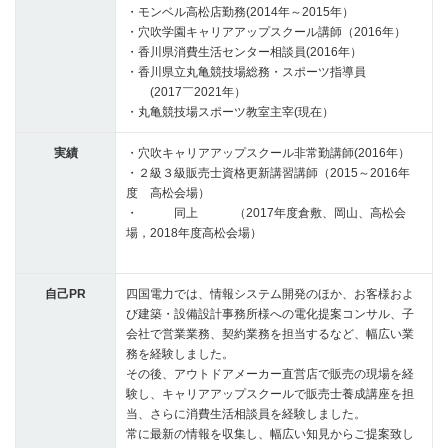
・モンベル高松店勤務(2014年～2015年）
・穴吹学園キャリアアップスクール講師（2016年）
・香川県消費生活センター相談員(2016年）
・香川県立丸亀競技場総務・スポーツ指導員
(2017￣2021年）
・丸亀競技場スポーツ教室主宰(現在）
実績
・穴吹キャリアアップスクール非常勤講師(2016年）
・２級３級販売士資格更新講習講師（2015～2016年
度 高松会場）
・ 同上 （2017年度倉敷、岡山、高松会
場，2018年度高松会場）
自己PR
四国電力では、情報システム開発のほか、お客様およ
び建築・設備設計事務所様への電化提案コンサル、子
会社で営業業務、契約業務を担当するなど、幅広い業
務を経験しました。
その後、アウトドアメーカー直営店で販売の現場を経
験し、キャリアアップスクールで販売士養成講座を担
当、さらに消費生活相談員を経験しました。
常に最新の情報を収集し、幅広い知見からご提案致し