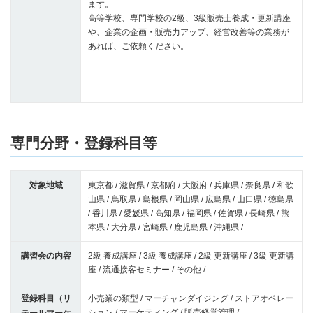
ます。
高等学校、専門学校の2級、3級販売士養成・更新講座
や、企業の企画・販売力アップ、経営改善等の業務が
あれば、ご依頼ください。
専門分野・登録科目等
対象地域
東京都 / 滋賀県 / 京都府 / 大阪府 / 兵庫県 / 奈良県 / 和歌
山県 / 鳥取県 / 島根県 / 岡山県 / 広島県 / 山口県 / 徳島県
/ 香川県 / 愛媛県 / 高知県 / 福岡県 / 佐賀県 / 長崎県 / 熊
本県 / 大分県 / 宮崎県 / 鹿児島県 / 沖縄県 /
講習会の内容
2級 養成講座 / 3級 養成講座 / 2級 更新講座 / 3級 更新講
座 / 流通接客セミナー / その他 /
登録科目（リ
小売業の類型 / マーチャンダイジング / ストアオペレー
ション / マーケティング / 販売経営管理 /