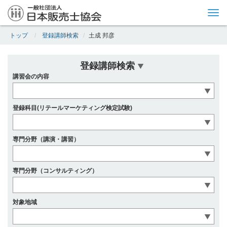
Tog
nav
トップ
登録講師検索
土成 邦彦
登録講師検索
講習会の内容
登録科目(リテールマーケティング検定試験)
専門分野（講演・講習）
専門分野（コンサルティング）
対象地域