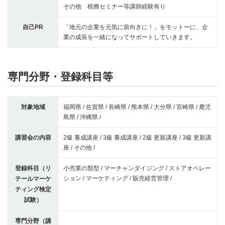
その他 税務セミナー等講師経験有り
自己PR
「地元の企業を元気に前向きに！」をモットーに、企
業の成長を一緒になってサポートしていきます。
専門分野・登録科目等
対象地域
福岡県 / 佐賀県 / 長崎県 / 熊本県 / 大分県 / 宮崎県 / 鹿児
島県 / 沖縄県 /
講習会の内容
2級 養成講座 / 3級 養成講座 / 2級 更新講座 / 3級 更新講
座 / その他 /
登録科目（リ
小売業の類型 / マーチャンダイジング / ストアオペレー
ション / マーケティング / 販売経営管理 /
テールマーケ
ティング検定
試験）
専門分野（講