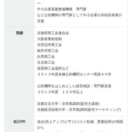
ー
中小企業基盤整備機構 専門家
など公的機関の専門家として中小企業の永続的発展の
支援
実績
京都府商工会連合会
大阪産業創造館
京田辺市商工会
南丹市商工会
白馬商工会
京北商工会
箕面商工会議所など
２０１３年度各種公的機関セミナー実績４０件
公的機関をはじめとした経営相談・専門家派遣
２０１３年度 １００件以上
京都文京大学：非常勤講師(販売士講座)
京都経済短期大学：非常勤講師(販売マーケティング)
自己PR
攻め(売上アップ)と守り(コスト削減、業務効率)の両面
から