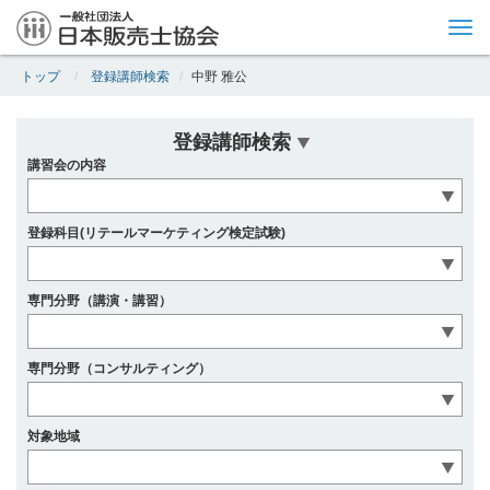
Tog
nav
トップ
登録講師検索
中野 雅公
登録講師検索
講習会の内容
登録科目(リテールマーケティング検定試験)
専門分野（講演・講習）
専門分野（コンサルティング）
対象地域