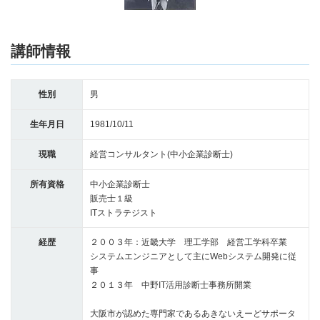
講師情報
性別
男
生年月日
1981/10/11
現職
経営コンサルタント(中小企業診断士)
所有資格
中小企業診断士
販売士１級
ITストラテジスト
経歴
２００３年：近畿大学 理工学部 経営工学科卒業
システムエンジニアとして主にWebシステム開発に従
事
２０１３年 中野IT活用診断士事務所開業
大阪市が認めた専門家であるあきないえーどサポータ