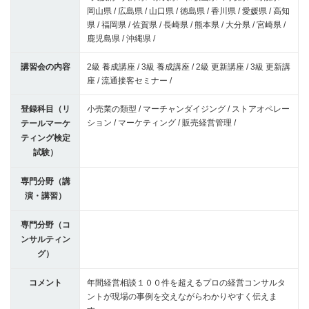
岡山県 / 広島県 / 山口県 / 徳島県 / 香川県 / 愛媛県 / 高知
県 / 福岡県 / 佐賀県 / 長崎県 / 熊本県 / 大分県 / 宮崎県 /
鹿児島県 / 沖縄県 /
講習会の内容
2級 養成講座 / 3級 養成講座 / 2級 更新講座 / 3級 更新講
座 / 流通接客セミナー /
登録科目（リ
小売業の類型 / マーチャンダイジング / ストアオペレー
ション / マーケティング / 販売経営管理 /
テールマーケ
ティング検定
試験）
専門分野（講
演・講習）
専門分野（コ
ンサルティン
グ）
コメント
年間経営相談１００件を超えるプロの経営コンサルタ
ントが現場の事例を交えながらわかりやすく伝えま