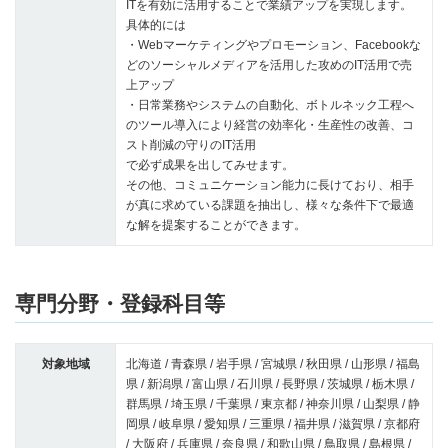
ITを有効に活用することで業績アップを実現します。
具体的には
・Webマーケティングやプロモーション、Facebookな
どのソーシャルメディアを活用した攻めのIT活用で売
上アップ
・日常業務やシステムの自動化、ボトルネック工程へ
のツール導入により経営の効率化・生産性の改善、コ
スト削減の守りのIT活用
で必ず成果を出してみせます。
その他、コミュニケーション能力に長けており、相手
が真に求めている課題を抽出し、様々な条件下で最適
な解を提案することができます。
専門分野・登録科目等
対象地域
北海道 / 青森県 / 岩手県 / 宮城県 / 秋田県 / 山形県 / 福島
県 / 新潟県 / 富山県 / 石川県 / 長野県 / 茨城県 / 栃木県 /
群馬県 / 埼玉県 / 千葉県 / 東京都 / 神奈川県 / 山梨県 / 静
岡県 / 岐阜県 / 愛知県 / 三重県 / 福井県 / 滋賀県 / 京都府
/ 大阪府 / 兵庫県 / 奈良県 / 和歌山県 / 鳥取県 / 島根県 /