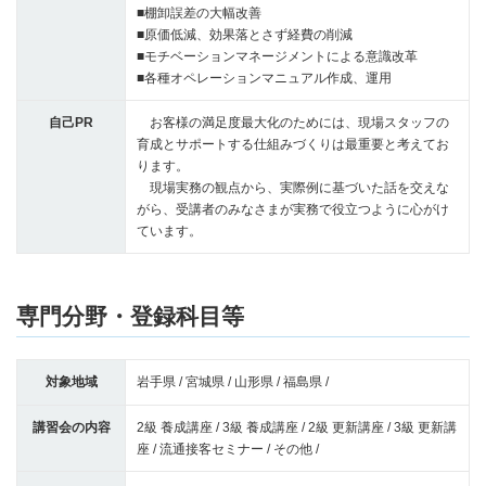
■棚卸誤差の大幅改善
■原価低減、効果落とさず経費の削減
■モチベーションマネージメントによる意識改革
■各種オペレーションマニュアル作成、運用
自己PR
お客様の満足度最大化のためには、現場スタッフの
育成とサポートする仕組みづくりは最重要と考えてお
ります。
現場実務の観点から、実際例に基づいた話を交えな
がら、受講者のみなさまが実務で役立つように心がけ
ています。
専門分野・登録科目等
対象地域
岩手県 / 宮城県 / 山形県 / 福島県 /
講習会の内容
2級 養成講座 / 3級 養成講座 / 2級 更新講座 / 3級 更新講
座 / 流通接客セミナー / その他 /