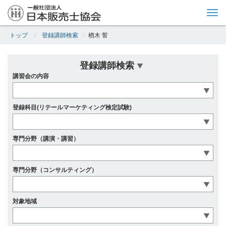
Tog
nav
トップ
登録講師検索
楢木 誓
登録講師検索
講習会の内容
登録科目(リテールマーケティング検定試験)
専門分野（講演・講習）
専門分野（コンサルティング）
対象地域