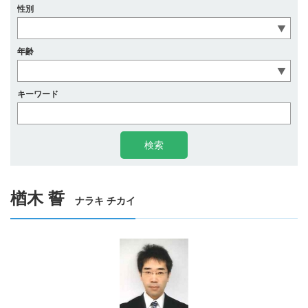
性別
年齢
キーワード
楢木 誓
ナラキ チカイ