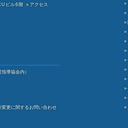
CUビル6階
» アクセス
）
営指導協会内）
）
所変更に関するお問い合わせ
。