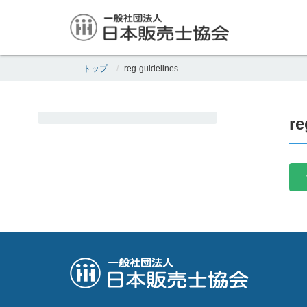
トップ
reg-guidelines
re