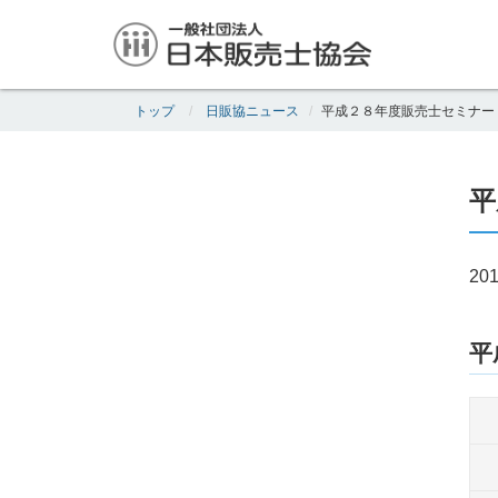
トップ
日販協ニュース
平成２８年度販売士セミナー
平
201
平