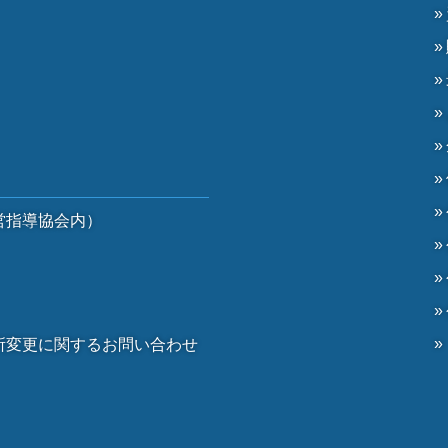
）
営指導協会内）
）
所変更に関するお問い合わせ
。