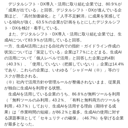
デジタルシフト・DX導入・活用に取り組む企業では、80.9％が
「成果が出ている」と回答。デジタルシフト・DXが進んでいる企
業ほど、「高付加価値化」と「人手不足解消」に成果を実感して
いる傾向が強く、63.5％の企業が計画をもとにしたデジタルシフ
ト・DXを検討・着手している。
また、デジタルシフト・DX導入・活用に取り組む企業では、生
成AIについて83.9％が活用していると回答。
一方、生成AI活用における自社内での指針・ガイドライン作成の
状況については「策定している」企業は7.7％にとどまる。生成AI
の活用について「個人レベルで活用」と回答した企業は約4割
（40.3％）、「使用していない（把握していない）」企業は14.4%
であり、これらの企業は、いわゆる「シャドーAI（※）」等のリ
スクが懸念される。
（※）社内で活用方針や管理ルールが整備されないまま、従業員
が独自に生成AIを利用する状態。
生成AIを活用している企業のうち、86.8％が無料ツールを利用
（「無料ツールのみ利用」43.2％、「有料と無料両方のツールを
利用」43.7％）しており、生成AIを活用する理由（期待する成
果）は「作業時間の短縮」が86.2％と最多。生成AIの使用に対す
る課題事項として「セキュリティの確保」（46.7%）を挙げる企業
が最多となった。