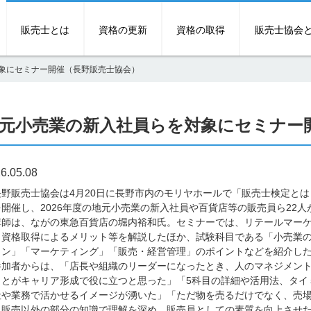
販売士とは
資格の更新
資格の取得
販売士協会
象にセミナー開催（長野販売士協会）
元小売業の新入社員らを対象にセミナー
6.05.08
野販売士協会は4月20日に長野市内のモリヤホールで「販売士検定とは
を開催し、2026年度の地元小売業の新入社員や百貨店等の販売員ら22人
師は、ながの東急百貨店の堀内裕和氏。セミナーでは、リテールマーケ
、資格取得によるメリット等を解説したほか、試験科目である「小売業
ョン」「マーケティング」「販売・経営管理」のポイントなどを紹介し
加者からは、「店長や組織のリーダーになったとき、人のマネジメント
ことがキャリア形成で役に立つと思った」「5科目の詳細や活用法、タイ
社や業務で活かせるイメージが湧いた」「ただ物を売るだけでなく、売
、販売以外の部分の知識で理解を深め、販売員としての素質を向上させ