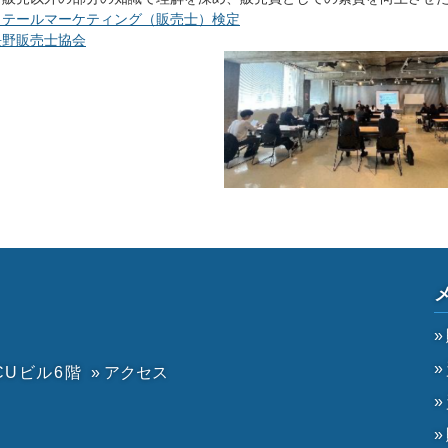
リテールマーケティング（販売士）検定
長野販売士協会
CUビル6階
» アクセス