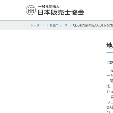
トップ
日販協ニュース
地元小売業の新入社員らを対
地
202
長
ー
講
法
シ
参
ぶ
会
び