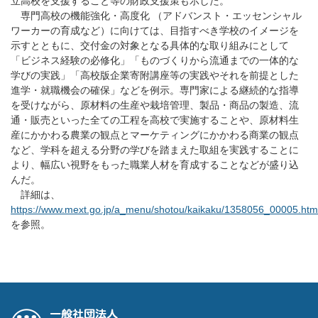
立高校を支援すること等の財政支援策も示した。
専門高校の機能強化・高度化 （アドバンスト・エッセンシャル
ワーカーの育成など）に向けては、目指すべき学校のイメージを
示すとともに、交付金の対象となる具体的な取り組みにとして
「ビジネス経験の必修化」「ものづくりから流通までの一体的な
学びの実践」「高校版企業寄附講座等の実践やそれを前提とした
進学・就職機会の確保」などを例示。専門家による継続的な指導
を受けながら、原材料の生産や栽培管理、製品・商品の製造、流
通・販売といった全ての工程を高校で実施することや、原材料生
産にかかわる農業の観点とマーケティングにかかわる商業の観点
など、学科を超える分野の学びを踏まえた取組を実践することに
より、幅広い視野をもった職業人材を育成することなどが盛り込
んだ。
詳細は、
https://www.mext.go.jp/a_menu/shotou/kaikaku/1358056_00005.htm
を参照。