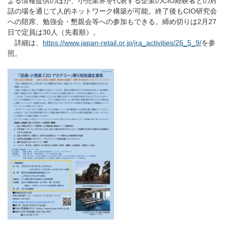
よる情報提供のほか、小売業界を代表する企業のCIO経験者との対
話の場を通じて人的ネットワーク構築が可能。終了後もCIO研究会
への陪席、勉強会・懇親会等への参加もできる。締め切りは2月27
日で定員は30人（先着順）。
詳細は、
https://www.japan-retail.or.jp/jra_activities/26_5_9/
を参
照。