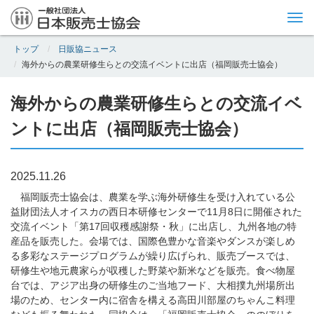
Tog
nav
トップ
日販協ニュース
海外からの農業研修生らとの交流イベントに出店（福岡販売士協会）
海外からの農業研修生らとの交流イベ
ントに出店（福岡販売士協会）
2025.11.26
福岡販売士協会は、農業を学ぶ海外研修生を受け入れている公
益財団法人オイスカの西日本研修センターで11月8日に開催された
交流イベント「第17回収穫感謝祭・秋」に出店し、九州各地の特
産品を販売した。会場では、国際色豊かな音楽やダンスが楽しめ
る多彩なステージプログラムが繰り広げられ、販売ブースでは、
研修生や地元農家らが収穫した野菜や新米などを販売。食べ物屋
台では、アジア出身の研修生のご当地フード、大相撲九州場所出
場のため、センター内に宿舎を構える高田川部屋のちゃんこ料理