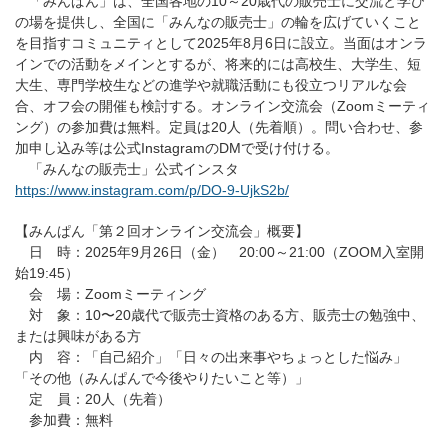
「みんぱん」は、全国各地の10～20歳代の販売士に交流と学び
の場を提供し、全国に「みんなの販売士」の輪を広げていくこと
を目指すコミュニティとして2025年8月6日に設立。当面はオンラ
インでの活動をメインとするが、将来的には高校生、大学生、短
大生、専門学校生などの進学や就職活動にも役立つリアルな会
合、オフ会の開催も検討する。オンライン交流会（Zoomミーティ
ング）の参加費は無料。定員は20人（先着順）。問い合わせ、参
加申し込み等は公式InstagramのDMで受け付ける。
「みんなの販売士」公式インスタ
https://www.instagram.com/p/DO-9-UjkS2b/
【みんぱん「第２回オンライン交流会」概要】
日 時：2025年9月26日（金） 20:00～21:00（ZOOM入室開
始19:45）
会 場：Zoomミーティング
対 象：10〜20歳代で販売士資格のある方、販売士の勉強中、
または興味がある方
内 容：「自己紹介」「日々の出来事やちょっとした悩み」
「その他（みんぱんで今後やりたいこと等）」
定 員：20人（先着）
参加費：無料