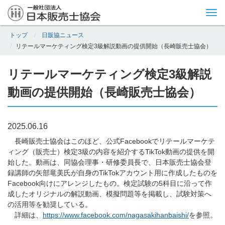
Tog
nav
トップ
日販協ニュース
リテールマーケティング検定3級解説動画の提供開始（長崎販売士協会）
リテールマーケティング検定3級解説
動画の提供開始（長崎販売士協会）
2025.06.16
長崎販売士協会はこのほど、公式Facebookでリテールマーケテ
ィング（販売士）検定3級の内容を紹介するTikTok動画の提供を開
始した。動画は、同協会理事・研修委員長で、日本販売士協会登
録講師の矢部竜美氏が自身のTikTokアカウント用に作成したものを
Facebook向けにアレンジしたもの。検定試験の5科目に沿って作
成したオリジナルの解説動画、模擬問題等を掲載し、試験対策へ
の活用等を勧奨している。
詳細は、
https://www.facebook.com/nagasakihanbaishi/
を参照。