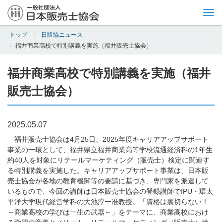
Tog
nav
トップ
日販協ニュース
福井商業高校で特別講義を実施（福井販売士協会）
福井商業高校で特別講義を実施（福井
販売士協会）
2025.05.07
福井販売士協会は4月25日、2025年度キャリアアップサポート
事業の一環として、福井県立福井商業高等学校流通経済科の1年生
約40人を対象にリテールマーケティング（販売士）検定に関連す
る特別講義を実施した。キャリアアップサポート事業は、日本販
売士協会が各地の教育機関等の要請に基づき、専門家を派遣して
いるもので、今回の講師は日本販売士協会の登録講師でIPU・環太
平洋大学現代経営学科の大池淳一准教授。「資格は裏切らない！
～商業高校の学びは一生の武器～」をテーマに、商業高校におけ