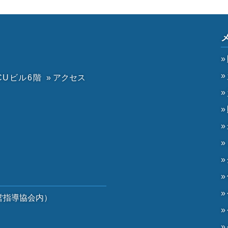
CUビル6階
» アクセス
）
営指導協会内）