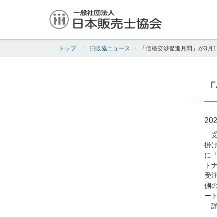
トップ
日販協ニュース
「価格交渉促進月間」が3月
「
202
受
掛
に
ト
受
側
ー
詳