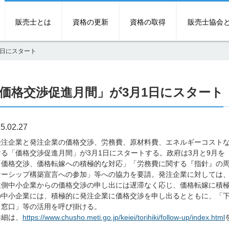
販売士とは
資格の更新
資格の取得
販売士協会
1日にスタート
価格交渉促進月間」が3月1日にスタート
5.02.27
注企業と発注企業の価格交渉、労務費、原材料費、エネルギーコストな
ける「価格交渉促進月間」が3月1日にスタートする。政府は3月と9月
「価格交渉、価格転嫁への積極的な対応」「労務費に関する『指針』の
ナーシップ構築宣言への参加」等への協力を要請。発注企業に対しては
注側中小企業からの価格交渉の申し出には遅滞なく応じ、価格転嫁に積
の中小企業には、積極的に発注企業に価格交渉を申し出るとともに、「
ト窓口」等の活用を呼び掛ける。
細は、
https://www.chusho.meti.go.jp/keiei/torihiki/follow-up/index.html