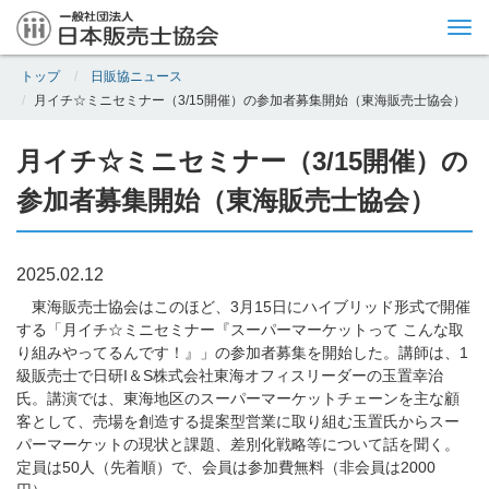
Tog
nav
トップ
日販協ニュース
月イチ☆ミニセミナー（3/15開催）の参加者募集開始（東海販売士協会）
月イチ☆ミニセミナー（3/15開催）の
参加者募集開始（東海販売士協会）
2025.02.12
東海販売士協会はこのほど、3月15日にハイブリッド形式で開催
する「月イチ☆ミニセミナー『スーパーマーケットって こんな取
り組みやってるんです！』」の参加者募集を開始した。講師は、1
級販売士で日研I＆S株式会社東海オフィスリーダーの玉置幸治
氏。講演では、東海地区のスーパーマーケットチェーンを主な顧
客として、売場を創造する提案型営業に取り組む玉置氏からスー
パーマーケットの現状と課題、差別化戦略等について話を聞く。
定員は50人（先着順）で、会員は参加費無料（非会員は2000