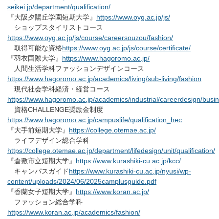
seikei.jp/department/qualification/
『大阪夕陽丘学園短期大学』
https://www.oyg.ac.jp/js/
ショップスタイリストコース
https://www.oyg.ac.jp/js/course/careersouzou/fashion/
取得可能な資格
https://www.oyg.ac.jp/js/course/certificate/
『羽衣国際大学』
https://www.hagoromo.ac.jp/
人間生活学科ファッションデザインコース
https://www.hagoromo.ac.jp/academics/living/sub-living/fashion
現代社会学科経済・経営コース
https://www.hagoromo.ac.jp/academics/industrial/careerdesign/busi
資格CHALLENGE奨励金制度
https://www.hagoromo.ac.jp/campuslife/qualification_hec
『大手前短期大学』
https://college.otemae.ac.jp/
ライフデザイン総合学科
https://college.otemae.ac.jp/department/lifedesign/unit/qualification/
『倉敷市立短期大学』
https://www.kurashiki-cu.ac.jp/kcc/
キャンパスガイド
https://www.kurashiki-cu.ac.jp/nyusi/wp-
content/uploads/2024/06/2025camplusguide.pdf
『香蘭女子短期大学』
https://www.koran.ac.jp/
ファッション総合学科
https://www.koran.ac.jp/academics/fashion/