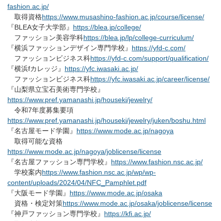
fashion.ac.jp/
取得資格
https://www.musashino-fashion.ac.jp/course/license/
『BLEA女子大学部』
https://blea.jp/college/
ファッション美容学科
https://blea.jp/lp/college-curriculum/
『横浜ファッションデザイン専門学校』
https://yfd-c.com/
ファッションビジネス科
https://yfd-c.com/support/qualification/
『横浜fカレッジ』
https://yfc.iwasaki.ac.jp/
ファッションビジネス科
https://yfc.iwasaki.ac.jp/career/license/
『山梨県立宝石美術専門学校』
https://www.pref.yamanashi.jp/houseki/jewelry/
令和7年度募集要項
https://www.pref.yamanashi.jp/houseki/jewelry/juken/boshu.html
『名古屋モード学園』
https://www.mode.ac.jp/nagoya
取得可能な資格
https://www.mode.ac.jp/nagoya/joblicense/license
『名古屋ファッション専門学校』
https://www.fashion.nsc.ac.jp/
学校案内
https://www.fashion.nsc.ac.jp/wp/wp-
content/uploads/2024/04/NFC_Pamphlet.pdf
『大阪モード学園』
https://www.mode.ac.jp/osaka
資格・検定対策
https://www.mode.ac.jp/osaka/joblicense/license
『神戸ファッション専門学校』
https://kfi.ac.jp/