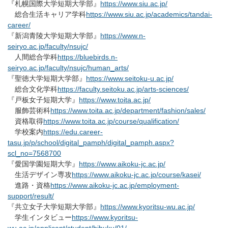
『札幌国際大学短期大学部』
https://www.siu.ac.jp/
総合生活キャリア学科
https://www.siu.ac.jp/academics/tandai-
career/
『新潟青陵大学短期大学部』
https://www.n-
seiryo.ac.jp/faculty/nsujc/
人間総合学科
https://bluebirds.n-
seiryo.ac.jp/faculty/nsujc/human_arts/
『聖徳大学短期大学部』
https://www.seitoku-u.ac.jp/
総合文化学科
https://faculty.seitoku.ac.jp/arts-sciences/
『戸板女子短期大学』
https://www.toita.ac.jp/
服飾芸術科
https://www.toita.ac.jp/department/fashion/sales/
資格取得
https://www.toita.ac.jp/course/qualification/
学校案内
https://edu.career-
tasu.jp/p/school/digital_pamph/digital_pamph.aspx?
scl_no=7568700
『愛国学園短期大学』
https://www.aikoku-jc.ac.jp/
生活デザイン専攻
https://www.aikoku-jc.ac.jp/course/kasei/
進路・資格
https://www.aikoku-jc.ac.jp/employment-
support/result/
『共立女子大学短期大学部』
https://www.kyoritsu-wu.ac.jp/
学生インタビュー
https://www.kyoritsu-