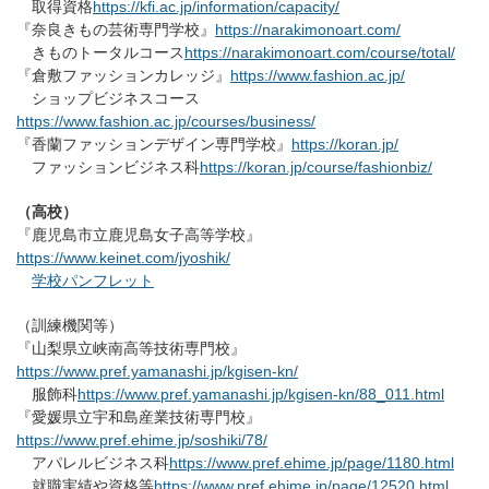
取得資格
https://kfi.ac.jp/information/capacity/
『奈良きもの芸術専門学校』
https://narakimonoart.com/
きものトータルコース
https://narakimonoart.com/course/total/
『倉敷ファッションカレッジ』
https://www.fashion.ac.jp/
ショップビジネスコース
https://www.fashion.ac.jp/courses/business/
『香蘭ファッションデザイン専門学校』
https://koran.jp/
ファッションビジネス科
https://koran.jp/course/fashionbiz/
（高校）
『鹿児島市立鹿児島女子高等学校』
https://www.keinet.com/jyoshik/
学校パンフレット
（訓練機関等）
『山梨県立峡南高等技術専門校』
https://www.pref.yamanashi.jp/kgisen-kn/
服飾科
https://www.pref.yamanashi.jp/kgisen-kn/88_011.html
『愛媛県立宇和島産業技術専門校』
https://www.pref.ehime.jp/soshiki/78/
アパレルビジネス科
https://www.pref.ehime.jp/page/1180.html
就職実績や資格等
https://www.pref.ehime.jp/page/12520.html