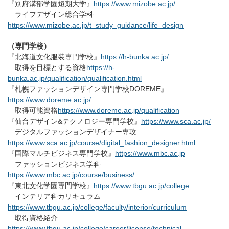
『別府溝部学園短期大学』
https://www.mizobe.ac.jp/
ライフデザイン総合学科
https://www.mizobe.ac.jp/t_study_guidance/life_design
（専門学校）
『北海道文化服装専門学校』
https://h-bunka.ac.jp/
取得を目標とする資格
https://h-
bunka.ac.jp/qualification/qualification.html
『札幌ファッションデザイン専門学校DOREME』
https://www.doreme.ac.jp/
取得可能資格
https://www.doreme.ac.jp/qualification
『仙台デザイン&テクノロジー専門学校』
https://www.sca.ac.jp/
デジタルファッションデザイナー専攻
https://www.sca.ac.jp/course/digital_fashion_designer.html
『国際マルチビジネス専門学校』
https://www.mbc.ac.jp
ファッションビジネス学科
https://www.mbc.ac.jp/course/business/
『東北文化学園専門学校』
https://www.tbgu.ac.jp/college
インテリア科カリキュラム
https://www.tbgu.ac.jp/college/faculty/interior/curriculum
取得資格紹介
https://www.tbgu.ac.jp/college/career/license/technical