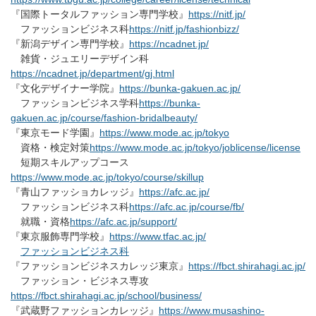
『国際トータルファッション専門学校』
https://nitf.jp/
ファッションビジネス科
https://nitf.jp/fashionbizz/
『新潟デザイン専門学校』
https://ncadnet.jp/
雑貨・ジュエリーデザイン科
https://ncadnet.jp/department/gj.html
『文化デザイナー学院』
https://bunka-gakuen.ac.jp/
ファッションビジネス学科
https://bunka-
gakuen.ac.jp/course/fashion-bridalbeauty/
『東京モード学園』
https://www.mode.ac.jp/tokyo
資格・検定対策
https://www.mode.ac.jp/tokyo/joblicense/license
短期スキルアップコース
https://www.mode.ac.jp/tokyo/course/skillup
『青山ファッショカレッジ』
https://afc.ac.jp/
ファッションビジネス科
https://afc.ac.jp/course/fb/
就職・資格
https://afc.ac.jp/support/
『東京服飾専門学校』
https://www.tfac.ac.jp/
ファッションビジネス科
『ファッションビジネスカレッジ東京』
https://fbct.shirahagi.ac.jp/
ファッション・ビジネス専攻
https://fbct.shirahagi.ac.jp/school/business/
『武蔵野ファッションカレッジ』
https://www.musashino-