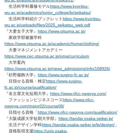
wu.ac.jp/applicant/student/hihuku/01/
生活科学科履修モデル
https://www.kyoritsu-
wu.ac.jp/academics/junior_college/lp/seikatsu/
生活科学科紹介ブックレット
https://www.kyoritsu-
wu.ac.jp/uploads/files/2025_seikatsu_web.pdf
『大妻女子大学』
https://www.otsuma.ac.jp/
家政学部被服学科
https://www.otsuma.ac.jp/academic/home/clothing/
大妻マネジメントアカデミー
https://www.cec.otsuma.ac.jp/oma/curriculum
大学案内
https://www.otsuma.ac.jp/news_admissions/info/108926/
『杉野服飾大学』
https://www.sugino-fc.ac.jp/
目指せる資格・検定
https://www.sugino-
fc.ac.jp/course/qualification/
『名古屋文化短期大学』
https://www.nfcc-nagoya.com/
ファッションビジネスコース
https://www.nfcc-
nagoya.com/major02/course08/
目指せる資格「
https://www.nfcc-nagoya.com/qualification/
『大阪成蹊大学短期大学部』
https://tandai.osaka-seikei.jp/
生活デザイン学科
https://tandai.osaka-seikei.jp/lp/design/
」
資格取得支援
https://univ.osaka-