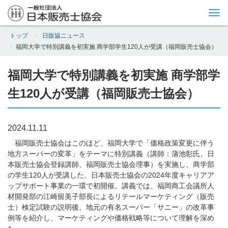
Tog
nav
トップ
日販協ニュース
福岡大学で特別講義を初実施 商学部学生120人が受講（福岡販売士協会）
福岡大学で特別講義を初実施 商学部学
生120人が受講（福岡販売士協会）
2024.11.11
福岡販売士協会はこのほど、福岡大学で「価格政策変更に伴う
地方スーパーの変革」をテーマに特別講義（講師：蒲池彰氏、日
本販売士協会登録講師、福岡販売士協会理事）を実施し、商学部
の学生120人が受講した。日本販売士協会の2024年度キャリアア
ップサポート事業の一環で初開催。講義では、福岡商工会議所人
材開発部の江崎留美子部長によるリテールマーケティング（販売
士）検定試験の説明後、地元の有名スーパー「サニー」の改革事
例等を紹介し、マーケティングや価格戦略等について理解を深め