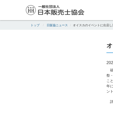
トップ
日販協ニュース
オイスカのイベントに出店し
オ
202
福
祭
こ
年
ン
詳