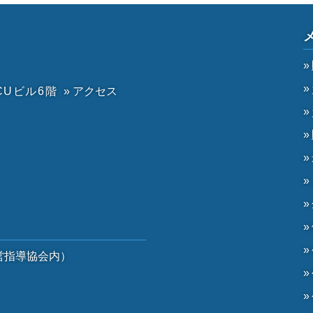
CUビル6階
» アクセス
）
営指導協会内）