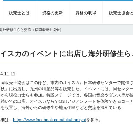
販売士とは
資格の更新
資格の取得
販売士協会
海外研修生らと交流（福岡販売士協会）
イスカのイベントに出店し海外研修生ら
4.11.11
岡販売士協会はこのほど、市内のオイスカ西日本研修センターで開催さ
・秋」に出店し、九州の特産品等を販売した。イベントには、同センタ
とから現役力士らも参加。特設ステージでは、各国の音楽やダンス等が
に続いての出店。オイスカならではのアジアンフードを体験できるコー
トを設置し、海外からの研修生や地元住民などと交流を深めている。
細は、
https://www.facebook.com/fukuhankyo/
を参照。