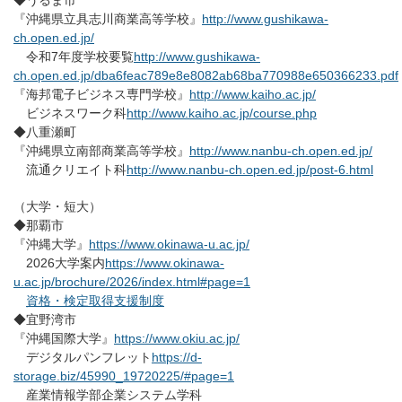
◆うるま市
『沖縄県立具志川商業高等学校』
http://www.gushikawa-
ch.open.ed.jp/
令和7年度学校要覧
http://www.gushikawa-
ch.open.ed.jp/dba6feac789e8e8082ab68ba770988e650366233.pdf
『海邦電子ビジネス専門学校』
http://www.kaiho.ac.jp/
ビジネスワーク科
http://www.kaiho.ac.jp/course.php
◆八重瀬町
『沖縄県立南部商業高等学校』
http://www.nanbu-ch.open.ed.jp/
流通クリエイト科
http://www.nanbu-ch.open.ed.jp/post-6.html
（大学・短大）
◆那覇市
『沖縄大学』
https://www.okinawa-u.ac.jp/
2026大学案内
https://www.okinawa-
u.ac.jp/brochure/2026/index.html#page=1
資格・検定取得支援制度
◆宜野湾市
『沖縄国際大学』
https://www.okiu.ac.jp/
デジタルパンフレット
https://d-
storage.biz/45990_19720225/#page=1
産業情報学部企業システム学科