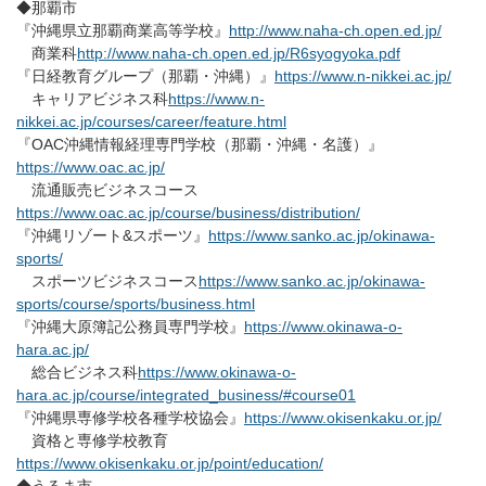
◆那覇市
『沖縄県立那覇商業高等学校』
http://www.naha-ch.open.ed.jp/
商業科
http://www.naha-ch.open.ed.jp/R6syogyoka.pdf
『日経教育グループ（那覇・沖縄）』
https://www.n-nikkei.ac.jp/
キャリアビジネス科
https://www.n-
nikkei.ac.jp/courses/career/feature.html
『OAC沖縄情報経理専門学校（那覇・沖縄・名護）』
https://www.oac.ac.jp/
流通販売ビジネスコース
https://www.oac.ac.jp/course/business/distribution/
『沖縄リゾート&スポーツ』
https://www.sanko.ac.jp/okinawa-
sports/
スポーツビジネスコース
https://www.sanko.ac.jp/okinawa-
sports/course/sports/business.html
『沖縄大原簿記公務員専門学校』
https://www.okinawa-o-
hara.ac.jp/
総合ビジネス科
https://www.okinawa-o-
hara.ac.jp/course/integrated_business/#course01
『沖縄県専修学校各種学校協会』
https://www.okisenkaku.or.jp/
資格と専修学校教育
https://www.okisenkaku.or.jp/point/education/