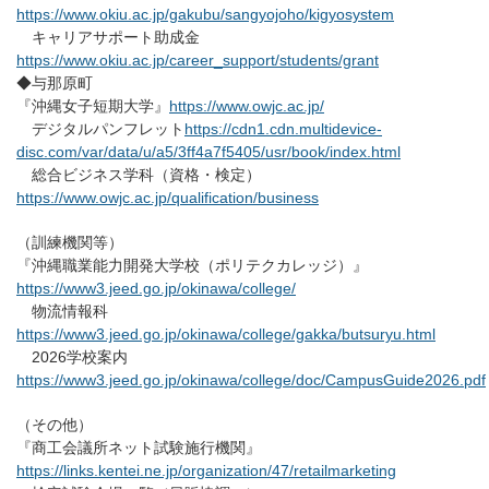
https://www.okiu.ac.jp/gakubu/sangyojoho/kigyosystem
キャリアサポート助成金
https://www.okiu.ac.jp/career_support/students/grant
◆与那原町
『沖縄女子短期大学』
https://www.owjc.ac.jp/
デジタルパンフレット
https://cdn1.cdn.multidevice-
disc.com/var/data/u/a5/3ff4a7f5405/usr/book/index.html
総合ビジネス学科（資格・検定）
https://www.owjc.ac.jp/qualification/business
（訓練機関等）
『沖縄職業能力開発大学校（ポリテクカレッジ）』
https://www3.jeed.go.jp/okinawa/college/
物流情報科
https://www3.jeed.go.jp/okinawa/college/gakka/butsuryu.html
2026学校案内
https://www3.jeed.go.jp/okinawa/college/doc/CampusGuide2026.pdf
（その他）
『商工会議所ネット試験施行機関』
https://links.kentei.ne.jp/organization/47/retailmarketing