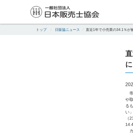
トップ
日販協ニュース
直近1年で小売業の34.1％
直
に
202
帝
や
る
い」
（2
14
カ