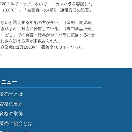
20.1％でトップ。次いで、「カスハラを容認しな
（9.6％）、「被害者への相談・通報窓口の設置」
ないと罵倒する年配の方が多い」（金融、鹿児島
書き込まれ、対応に苦慮している」（専門商品小売、
は「どこまでの発言・行為がカスハラに該当するのか
難しさを訴える声が多数みられた。
企業数は1万1068社（回答率40.8％）だった。
。
メニュー
販売士とは
資格の更新
資格の取得
販売士協会とは