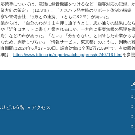
対応策等については、電話に録音機能をつけるなど「顧客対応の記録」が 
企業方針の策定」（12.3％）、「カスハラ発生時のサポート体制の構築」
警察や警備会社、行政との連携」（ともに8.2％）が続いた。
業からは、「自分のわがままを押し通そうとし、思い通りの結果になら
）や「近年はネットに書くと脅されるほか、一方的に事実無根の悪評を
阪府）などの声があった。「ない」「分からない」と回答した企業から
明なため、判断しづらい」（情報サービス、東京都）のように、判断の
期間は2024年6月17～30日。調査対象は全国2万7159社で、有効回答
細は、
https://www.tdb.co.jp/report/watching/press/p240716.html
を参照
CUビル6階
» アクセス
）