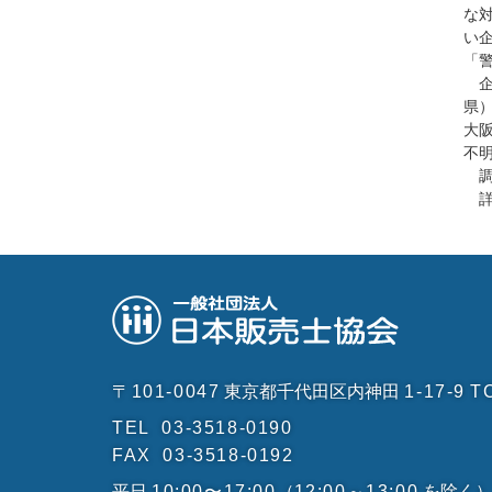
な
い
「
企
県
大
不
調査
詳
〒101-0047
東京都千代田区内神田
1-17-9
T
TEL
03-3518-0190
FAX
03-3518-0192
平日
10:00〜17:00
（
12:00～13:00
を除く