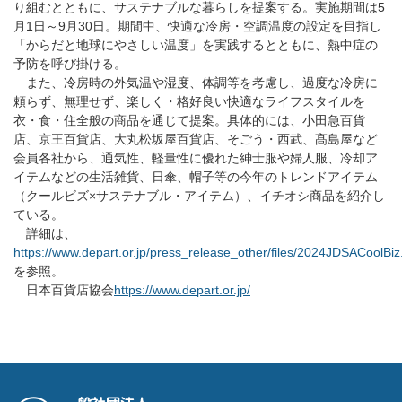
り組むとともに、サステナブルな暮らしを提案する。実施期間は5
月1日～9月30日。期間中、快適な冷房・空調温度の設定を目指し
「からだと地球にやさしい温度」を実践するとともに、熱中症の
予防を呼び掛ける。
また、冷房時の外気温や湿度、体調等を考慮し、過度な冷房に
頼らず、無理せず、楽しく・格好良い快適なライフスタイルを
衣・食・住全般の商品を通じて提案。具体的には、小田急百貨
店、京王百貨店、大丸松坂屋百貨店、そごう・西武、髙島屋など
会員各社から、通気性、軽量性に優れた紳士服や婦人服、冷却ア
イテムなどの生活雑貨、日傘、帽子等の今年のトレンドアイテム
（クールビズ×サステナブル・アイテム）、イチオシ商品を紹介し
ている。
詳細は、
https://www.depart.or.jp/press_release_other/files/2024JDSACoolBiz
を参照。
日本百貨店協会
https://www.depart.or.jp/