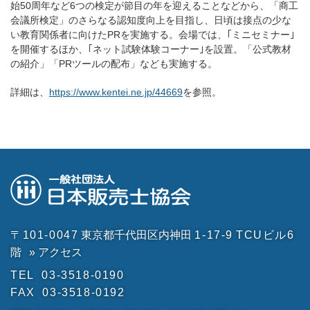
始50周年など6つの検定が節目の年を迎えることなどから、「商工
会議所検定」のさらなる認知度向上を目指し、日頃は接点の少な
い教育関係者に向けたPRを実施する。会場では、｢ミニセミナー｣
を開催するほか、｢ネット試験体験コーナー｣を設置。「公式教材
の紹介」「PRツールの配布」なども実施する。
詳細は、
https://www.kentei.ne.jp/44669
を参照。
〒101-0047
東京都千代田区内神田
1-17-9
TCUビル6
階
» アクセス
TEL
03-3518-0190
FAX
03-3518-0192