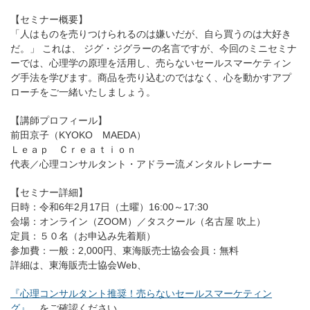
【セミナー概要】
「人はものを売りつけられるのは嫌いだが、自ら買うのは大好き
だ。」 これは、 ジグ・ジグラーの名言ですが、今回のミニセミナ
ーでは、心理学の原理を活用し、売らないセールスマーケティン
グ手法を学びます。商品を売り込むのではなく、心を動かすアプ
ローチをご一緒いたしましょう。
【講師プロフィール】
前田京子（KYOKO MAEDA）
Ｌｅａｐ Ｃｒｅａｔｉｏｎ
代表／心理コンサルタント・アドラー流メンタルトレーナー
【セミナー詳細】
日時：令和6年2月17日（土曜）16:00～17:30
会場：オンライン（ZOOM）／タスクール（名古屋 吹上）
定員：５０名（お申込み先着順）
参加費：一般：2,000円、東海販売士協会会員：無料
詳細は、東海販売士協会Web、
『心理コンサルタント推奨！売らないセールスマーケティン
グ』
をご確認ください。