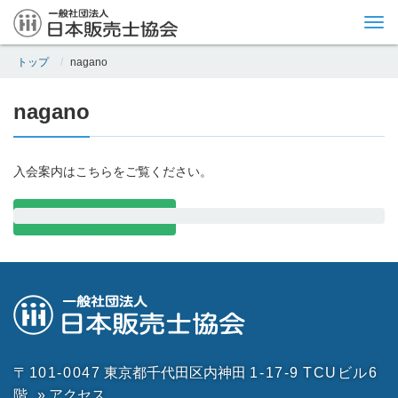
Tog
nav
トップ
nagano
nagano
入会案内はこちらをご覧ください。
入会案内はこちら
〒101-0047
東京都千代田区内神田
1-17-9
TCUビル6
階
» アクセス