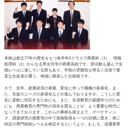
本校は創立77年の歴史をもつ各学年5クラスで商業科（3）、情報
処理科（2）からなる男女共学の商業高校です。部活動も盛んで全
国レベルに達している部もあり、学校の雰囲気も明るく活発で素
直な生徒達が通う、地域に根差した伝統校です。
さて、近年、産業経済の発展、変化に伴って職種の多様化、ま
た、生徒のニーズの多様化などが進んでおりますが、こうした変
化に柔軟に対応するためにも、また、生涯教育の基礎作りのため
にも、商業教育の専門性の深化を図ることが、より重要な時代に
なってきております。これらの事柄を踏まえて、マーケティン
グ、課題研究の授業等の中で資格取得を一つの目標に置き、単に
特定の専門技術レベルを検定するというより、むしろ、流通業界