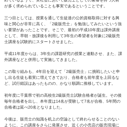
めているようで、実社会において販売士としての素養を持つ人材
が多く求められていることも事実であるということです。
三つ目としては、授業を通して生徒達の公的資格取得に対する興
味と関心が非常に高く、「2級販売士」を勉強してみたいという強
い要望があったことです。そこで、最初の平成10年度は課外講座
として、早朝・放課後を利用して3年生の希望者を対象に2級販売
士講座を試験的にスタートさせました。
平成11年度からは、3年生の課題研究の授業と連動させ、また、課
外講座などと併用して実施してきました。
この取り組みも、4年目を迎えて「2級販売士」に挑戦したいと申
し出る生徒も着実に増えてきており、合格者も前年度を上回るな
ど、試行錯誤はあったものの、かなり順調に推移しています。
初年度に千葉県で初の高校生2級販売士試験合格者が誕生。その後
毎年合格者を出し、本年度は14名が受験して7名が合格、5年間の
合格者は延べ20名となりました。
今後は、販売士の知識を机上の空論として終わらせることのない
ように、この講座をさらに発展させ、近くの小売店の販売現場に