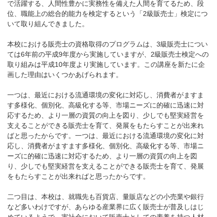
で活躍する、人間性豊かに実務性を備えた人間を育てるため、段
位、職能上の総合的能力を検定するという「2級販売士」検定につ
いて取り組んできました。
本校における販売士の資格取得のプログラムは、3級販売士につい
ては6年前の平成9年度から実施していますが、2級販売士検定への
取り組みは平成10年度より実施しています。この講座を新たに企
画した理由はいくつかあげられます。
一つは、最近における流通環境の変化に対応し、消費者がますま
す多様化、個別化、高級化する等、市場ニーズに的確に迅速に対
応するため、より一層の資質の向上を図り、少しでも堅実経営を
支えることができる販売士を育て、発展をもたらすことが出来れ
ばと思ったからです。一つは、最近における流通環境の変化に対
応し、消費者がますます多様化、個別化、高級化する等、市場ニ
ーズに的確に迅速に対応するため、より一層の資質の向上を図
り、少しでも堅実経営を支えることができる販売士を育て、発展
をもたらすことが出来ればと思ったからです。
二つ目は、本校は、就職先も百貨店、量販店などの小売業や銀行
など多いわけですが、あらゆる産業界に広く販売士が普及しはじ