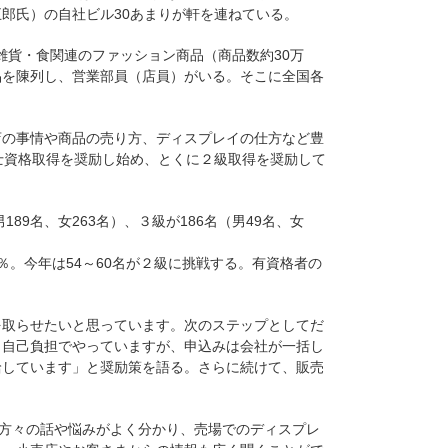
郎氏）の自社ビル30あまりが軒を連ねている。
・雑貨・食関連のファッション商品（商品数約30万
品を陳列し、営業部員（店員）がいる。そこに全国各
店の事情や商品の売り方、ディスプレイの仕方など豊
士資格取得を奨励し始め、とくに２級取得を奨励して
189名、女263名）、３級が186名（男49名、女
0％。今年は54～60名が２級に挑戦する。有資格者の
を取らせたいと思っています。次のステップとしてだ
。自己負担でやっていますが、申込みは会社が一括し
給しています」と奨励策を語る。さらに続けて、販売
の方々の話や悩みがよく分かり、売場でのディスプレ