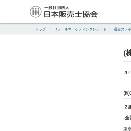
トップ
リテールマーケティングレポート
過去のレ
(
201
㈱
２
-全
東