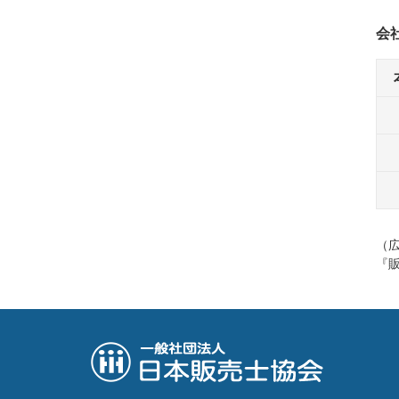
会
（
『販