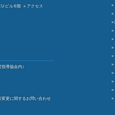
CUビル6階
» アクセス
）
営指導協会内）
）
所変更に関するお問い合わせ
。