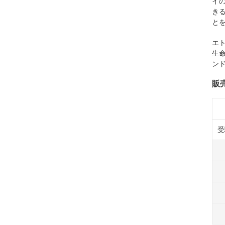
イ
き
と
エ
生
ン
販
受