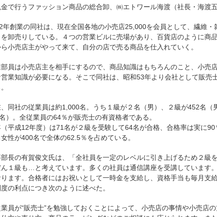
現金で行うファッション商品の総合卸、㈱エトワール海渡（社長・海渡五
02年創業の同社は、現在全国各地の小売店25,000を会員として、繊維
）を卸売りしている。４つの営業ビルに売場があり、百貨店のように商
から小売店主がやって来て、自分の店で売る商品を仕入れていく。
業部員は小売店主を相手にするので、商品知識はもちろんのこと、小売
な営業知識が必要になる。そこで同社は、昭和53年より会社として販売
る。
、同社の従業員は約1,000名。うち１級が２名（男）、２級が452名（男
7名）。全従業員の64％が販売士の有資格者である。
（平成12年度）は71名が２級を受験して64名が合格、合格率は実に9
女性が400名で全体の62.5％を占めている。
事部長の有賀俊文氏は、「全社員を一定のレベルに引き上げるため２級
だん１級も…と考えています。多くの社員は通信講座を受講しています
おります。合格者にはお祝いとして一時金を支給し、資格手当も毎月支
制度の利点につき次のように述べた。
従業員が“販売士”を勉強しておくことによって、小売店の事情や小売店