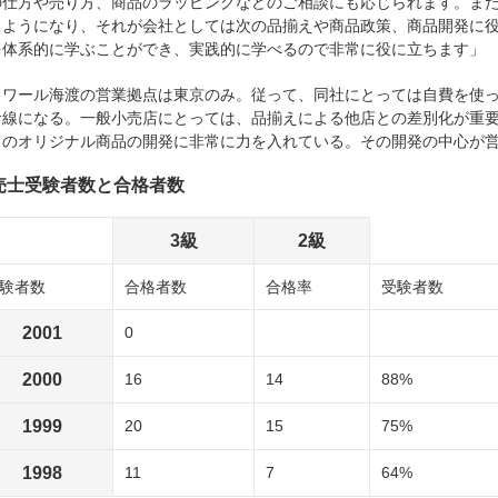
の仕方や売り方、商品のラッピングなどのご相談にも応じられます。ま
るようになり、それが会社としては次の品揃えや商品政策、商品開発に役
を体系的に学ぶことができ、実践的に学べるので非常に役に立ちます」
トワール海渡の営業拠点は東京のみ。従って、同社にとっては自費を使
命線になる。一般小売店にとっては、品揃えによる他店との差別化が重
ドのオリジナル商品の開発に非常に力を入れている。その開発の中心が
売士受験者数と合格者数
3級
2級
験者数
合格者数
合格率
受験者数
2001
0
2000
16
14
88%
1999
20
15
75%
1998
11
7
64%