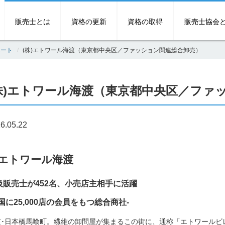
販売士とは
資格の更新
資格の取得
販売士協会
ポート
(株)エトワール海渡（東京都中央区／ファッション関連総合卸売）
株)エトワール海渡（東京都中央区／ファ
6.05.22
エトワール海渡
級販売士が452名、小売店主相手に活躍
国に25,000店の会員をもつ総合商社-
京･日本橋馬喰町。繊維の卸問屋が集まるこの街に、通称「エトワールビ