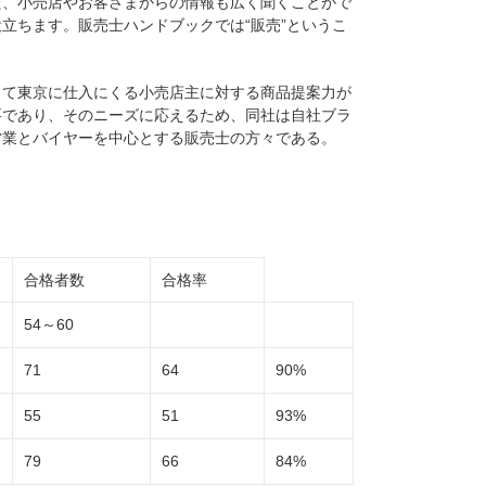
た、小売店やお客さまからの情報も広く聞くことがで
立ちます。販売士ハンドブックでは“販売”というこ
って東京に仕入にくる小売店主に対する商品提案力が
要であり、そのニーズに応えるため、同社は自社ブラ
営業とバイヤーを中心とする販売士の方々である。
合格者数
合格率
54～60
71
64
90%
55
51
93%
79
66
84%