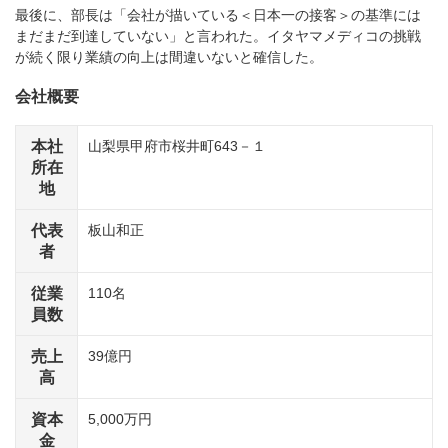
最後に、部長は「会社が描いている＜日本一の接客＞の基準には
まだまだ到達していない」と言われた。イタヤマメディコの挑戦
が続く限り業績の向上は間違いないと確信した。
会社概要
本社
山梨県甲府市桜井町643－１
所在
地
代表
板山和正
者
従業
110名
員数
売上
39億円
高
資本
5,000万円
金