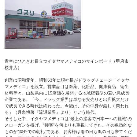
青空にひときわ目立つイタヤマメディコのサインボード（甲府市
桜井店）
創業は昭和元年。昭和63年に現社長がドラッグチェーン「イタヤ
マメディコ」を設立。営業品目は医薬、化粧品、健康食品、衛生
材料等々。山梨県内に15店舗を展開する地域密着型の若い急成長
企業である。「今、ドラッグ業界は単なる安売りと出店拡大だけ
で成長できる時代は終わった。今後は、その中身が厳しく問われ
る」（月泉博著『流通業界』より）という時代。
そうした中、イタヤマメディコは“最上の接客で日本一への挑戦”の
スローガンを掲げ、“接客”を何よりも重視してきた。その象徴的な
ものが“屋外での朝礼”である。お客様は雨の日も風の日も来てくだ