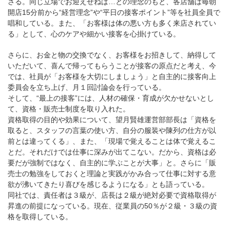
さる。同じ立場でお迎えせねば…との理念のもと、各店舗は毎朝
開店15分前から“経営理念”や“平日の接客ポイント”等を社員全員で
唱和している。また、「お客様は体の悪い方も多く来店されてい
る」として、心のケアや細かい接客を心掛けている。
さらに、お金と物の交換でなく、お客様をお招きして、納得して
いただいて、喜んで帰ってもらうことが接客の原点だと考え、今
では、社員が「お客様を大切にしましょう」と自主的に接客向上
委員会を立ち上げ、月１回討論会を行っている。
そして、“最上の接客”には、人材の確保・育成が欠かせないとし
て、資格・販売士制度を取り入れた。
資格取得の目的や効果について、望月賢雄運営部部長は「資格を
取ると、スタッフの言葉の使い方、自分の服装や陳列の仕方が以
前とは違ってくる」、また、「現場で覚えることは体で覚えるこ
とだ。それだけでは仕事に深みが出てこない。だから、資格は必
要だが強制ではなく、自主的に学ぶことが大事」と。さらに「販
売士の勉強をしておくと理論と実践がかみ合って仕事に対する意
欲が沸いてきたり喜びを感じるようになる」とも語っている。
同社では、責任者は３級が、店長は２級が絶対必要で資格取得が
昇進の前提になっている。現在、従業員の50％が２級・３級の資
格を取得している。