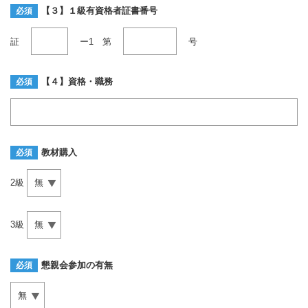
【３】１級有資格者証書番号
必須
証
ー1
第
号
【４】資格・職務
必須
教材購入
必須
2級
3級
懇親会参加の有無
必須