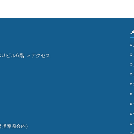
CUビル6階
» アクセス
）
営指導協会内）