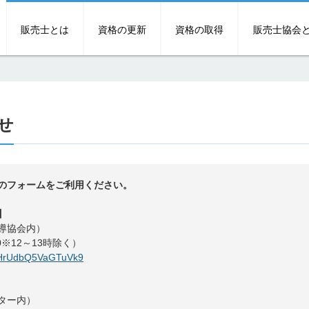
販売士とは
資格の更新
資格の取得
販売士協会
せ
のフォームをご利用ください。
】
導協会内）
00※12～13時除く）
dHHrUdbQ5VaGTuVk9
ター内）