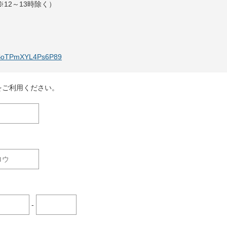
30※12～13時除く）
55SoTPmXYL4Ps6P89
をご利用ください。
-